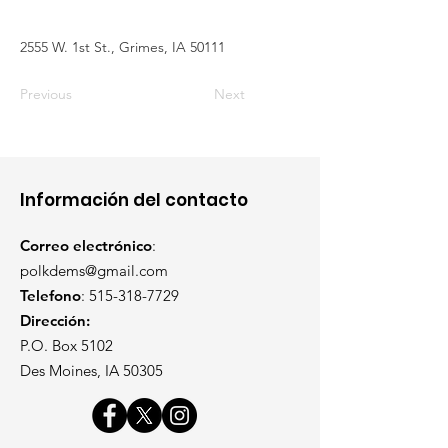
2555 W. 1st St., Grimes, IA 50111
Previous
Next
Información del contacto
Correo electrónico
:
polkdems@gmail.com
Telefono
:
515-318-7729
Dirección:
P.O. Box 5102
Des Moines, IA 50305