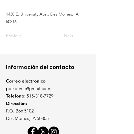
1430 E. University Ave., Des Moines, IA
50316
Previous
Next
Información del contacto
Correo electrónico
:
polkdems@gmail.com
Telefono
:
515-318-7729
Dirección:
P.O. Box 5102
Des Moines, IA 50305