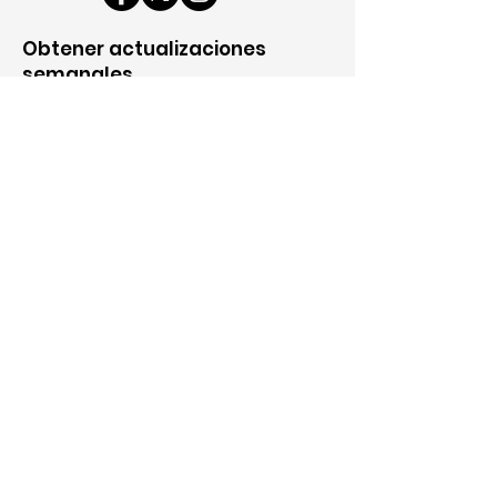
Obtener actualizaciones
semanales
¡Inscríbete!
© 2026 Polk County Democrats, Des Moines
IA | C
ondiciones
|
Política de privacidad